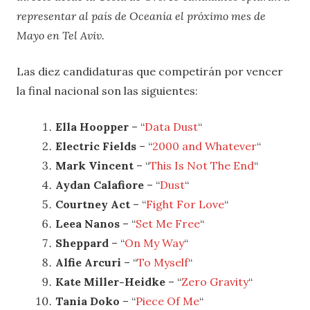
representar al país de Oceanía el próximo mes de
Mayo en Tel Aviv.
Las diez candidaturas que competirán por vencer
la final nacional son las siguientes:
Ella Hoopper
– “
Data Dust
“
Electric Fields
– “
2000 and Whatever
“
Mark Vincent
– “
This Is Not The End
“
Aydan Calafiore
– “
Dust
“
Courtney Act
– “
Fight For Love
“
Leea Nanos
– “
Set Me Free
“
Sheppard
– “
On My Way
“
Alfie Arcuri
– “
To Myself
“
Kate Miller-Heidke
– “
Zero Gravity
“
Tania Doko
– “
Piece Of Me
“