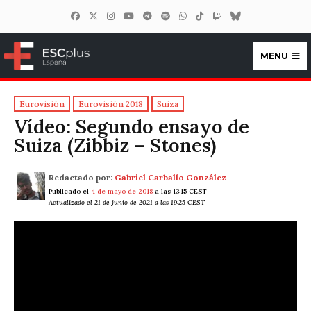
MENU
ESCplus España
Eurovisión
Eurovisión 2018
Suiza
Vídeo: Segundo ensayo de
Suiza (Zibbiz – Stones)
Redactado por:
Gabriel Carballo González
Publicado el
4 de mayo de 2018
a las 13:15 CEST
Actualizado el 21 de junio de 2021 a las 19:25 CEST