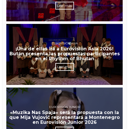
Leer más
EUROVISIÓN ASIA
¡Una de ellas irá a Eurovisión Asia 2026!
Bután presenta las propuestas participantes
en el Rhythm of Bhutan
Leer más
EUROVISIÓN JUNIOR
«Muzika Nas Spaja» será la propuesta con la
que Mija Vujović representará a Montenegro
en Eurovisión Junior 2026