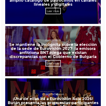
amplio catálogo de patrocinios en canales
lineales y digitales
Leer más
EUROVISIÓN
Se mantiene la incógnita sobre la elección
de la sede de Eurovisión 2027: la emisora
anfitriona BNT niega que existan
discrepancias con el Gobierno de Bulgaria
Leer más
EUROVISIÓN ASIA
¡Una de ellas irá a Eurovisión Asia 2026!
Bután presenta las propuestas participantes