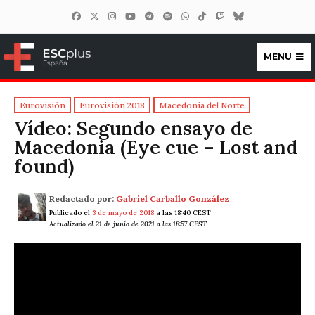
MENU
ESCplus España
Eurovisión
Eurovisión 2018
Macedonia del Norte
Vídeo: Segundo ensayo de
Macedonia (Eye cue – Lost and
found)
Redactado por:
Gabriel Carballo González
Publicado el
3 de mayo de 2018
a las 18:40 CEST
Actualizado el 21 de junio de 2021 a las 18:57 CEST