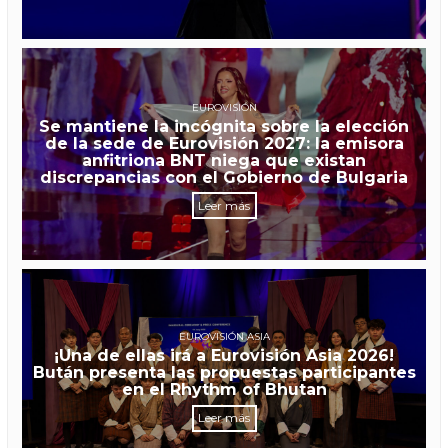
EUROVISIÓN
Se mantiene la incógnita sobre la elección
de la sede de Eurovisión 2027: la emisora
anfitriona BNT niega que existan
discrepancias con el Gobierno de Bulgaria
Leer más
EUROVISIÓN ASIA
¡Una de ellas irá a Eurovisión Asia 2026!
Bután presenta las propuestas participantes
en el Rhythm of Bhutan
Leer más