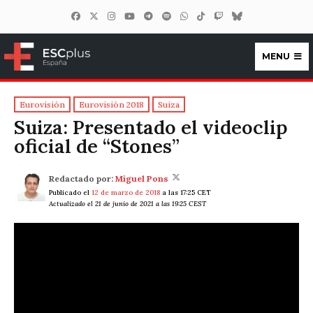
MENU
ESCplus España
Eurovisión
Eurovisión 2018
Suiza
Suiza: Presentado el videoclip
oficial de “Stones”
Redactado por:
Miguel Pons
Publicado el
12 de marzo de 2018
a las 17:25 CET
Actualizado el 21 de junio de 2021 a las 19:25 CEST