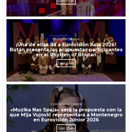
Leer más
EUROVISIÓN ASIA
¡Una de ellas irá a Eurovisión Asia 2026!
Bután presenta las propuestas participantes
en el Rhythm of Bhutan
Leer más
EUROVISIÓN JUNIOR
«Muzika Nas Spaja» será la propuesta con la
que Mija Vujović representará a Montenegro
en Eurovisión Junior 2026
Leer más