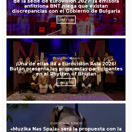
de la sede de Eurovisión 2027: la emisora
anfitriona BNT niega que existan
discrepancias con el Gobierno de Bulgaria
Leer más
EUROVISIÓN ASIA
¡Una de ellas irá a Eurovisión Asia 2026!
Bután presenta las propuestas participantes
en el Rhythm of Bhutan
Leer más
EUROVISIÓN JUNIOR
«Muzika Nas Spaja» será la propuesta con la