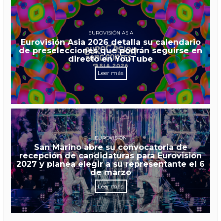
EUROVISIÓN ASIA
Eurovisión Asia 2026 detalla su calendario
de preselecciones que podrán seguirse en
directo en YouTube
Leer más
EUROVISIÓN
San Marino abre su convocatoria de
recepción de candidaturas para Eurovisión
2027 y planea elegir a su representante el 6
de marzo
Leer más