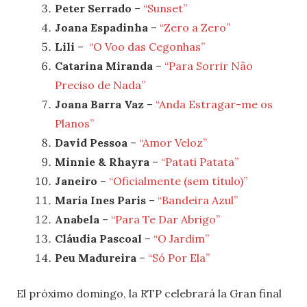
Peter Serrado
–
“Sunset”
Joana Espadinha
–
“Zero a Zero”
Lili
–
“O Voo das Cegonhas”
Catarina Miranda
–
“Para Sorrir Não
Preciso de Nada”
Joana Barra Vaz
–
“Anda Estragar-me os
Planos”
David Pessoa
–
“Amor Veloz”
Minnie & Rhayra
–
“Patati Patata”
Janeiro
–
“Oficialmente (sem título)”
Maria Ines Paris
–
“Bandeira Azul”
Anabela
–
“Para Te Dar Abrigo”
Cláudia Pascoal
–
“O Jardim”
Peu Madureira
–
“Só Por Ela”
El próximo domingo, la RTP celebrará la Gran final