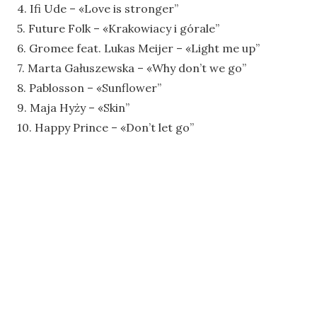
4. Ifi Ude – «Love is stronger”
5. Future Folk – «Krakowiacy i górale”
6. Gromee feat. Lukas Meijer – «Light me up”
7. Marta Gałuszewska – «Why don’t we go”
8. Pablosson – «Sunflower”
9. Maja Hyży – «Skin”
10. Happy Prince – «Don’t let go”