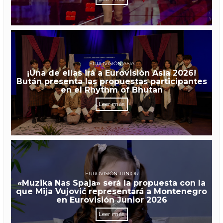
EUROVISIÓN ASIA
¡Una de ellas irá a Eurovisión Asia 2026!
Bután presenta las propuestas participantes
en el Rhythm of Bhutan
Leer más
EUROVISIÓN JUNIOR
«Muzika Nas Spaja» será la propuesta con la
que Mija Vujović representará a Montenegro
en Eurovisión Junior 2026
Leer más