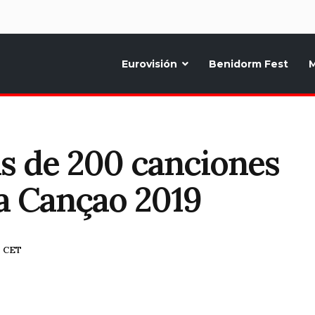
d
Eurovisión
Benidorm Fest
M
ternativo sobre la música y fiestas de toda Europa, Noticias diarias, op
s de 200 canciones
Da Cançao 2019
6 CET