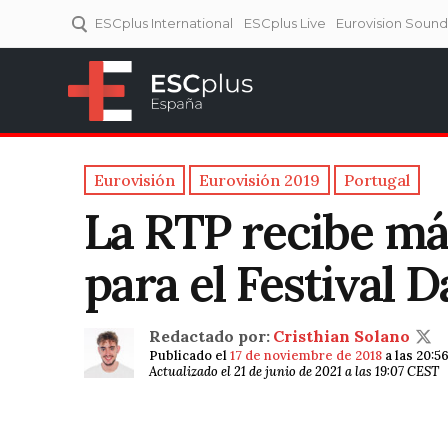
ESCplus International
ESCplus Live
Eurovision Soun
ESCplus España
Tu punto de referencia al
Eurovisión y NFs.
Eurovisión
Eurovisión 2019
Portugal
La RTP recibe má
para el Festival 
Redactado por:
Cristhian Solano
Publicado el
17 de noviembre de 2018
a las 20:5
Actualizado el 21 de junio de 2021 a las 19:07 CEST