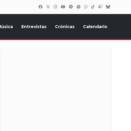
úsica
Entrevistas
Crónicas
Calendario
inión, Eurostars, y todo lo relacionado con el festival de