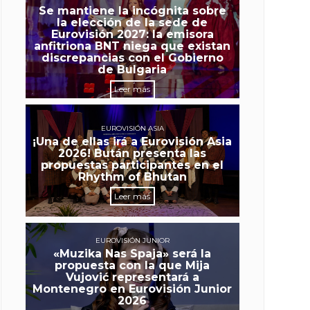
Se mantiene la incógnita sobre
la elección de la sede de
Eurovisión 2027: la emisora
anfitriona BNT niega que existan
discrepancias con el Gobierno
de Bulgaria
Leer más
EUROVISIÓN ASIA
¡Una de ellas irá a Eurovisión Asia
2026! Bután presenta las
propuestas participantes en el
Rhythm of Bhutan
Leer más
EUROVISIÓN JUNIOR
«Muzika Nas Spaja» será la
propuesta con la que Mija
Vujović representará a
Montenegro en Eurovisión Junior
2026