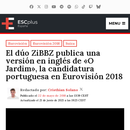
MENU
ESCplus España
Eurovisión
Eurovisión 2018
Suiza
El dúo ZiBBZ publica una
versión en inglés de «O
Jardim», la candidatura
portuguesa en Eurovisión 2018
Redactado por:
Cristhian Solano
Publicado el
22 de mayo de 2018
a las 13:39 CEST
Actualizado el 21 de junio de 2021 a las 19:25 CEST