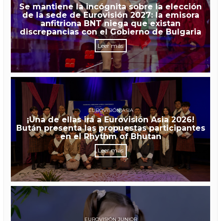
Se mantiene la incógnita sobre la elección
de la sede de Eurovisión 2027: la emisora
anfitriona BNT niega que existan
discrepancias con el Gobierno de Bulgaria
Leer más
EUROVISIÓN ASIA
¡Una de ellas irá a Eurovisión Asia 2026!
Bután presenta las propuestas participantes
en el Rhythm of Bhutan
Leer más
EUROVISIÓN JUNIOR