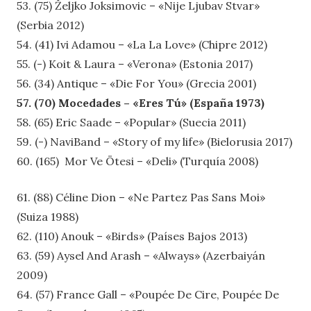
53. (75) Željko Joksimovic – «Nije Ljubav Stvar»
(Serbia 2012)
54. (41) Ivi Adamou – «La La Love» (Chipre 2012)
55. (-) Koit & Laura – «Verona» (Estonia 2017)
56. (34) Antique – «Die For You» (Grecia 2001)
57. (70) Mocedades – «Eres Tú» (España 1973)
58. (65) Eric Saade – «Popular» (Suecia 2011)
59. (-) NaviBand – «Story of my life» (Bielorusia 2017)
60. (165) Mor Ve Ötesi – «Deli» (Turquía 2008)
61. (88) Céline Dion – «Ne Partez Pas Sans Moi»
(Suiza 1988)
62. (110) Anouk – «Birds» (Países Bajos 2013)
63. (59) Aysel And Arash – «Always» (Azerbaiyán
2009)
64. (57) France Gall – «Poupée De Cire, Poupée De