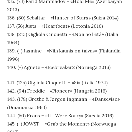
135. (73) Farid Mammadov – «Hold Me» (Azerbaiyán
2013)
136. (80) Sebaltar – «Hunter of Stars» (Suiza 2014)
137. (56) Justs – «Heartbeat» (Letonia 2016)
138. (213) Gigliola Cinquetti – «Non ho l’età» (Italia
1964)
139. (-) Jasmine – «Niin kaunis on taivas» (Finlandia
1996)
140. (-) Agnete – «Icebreaker2 (Noruega 2016)
141. (125) Gigliola Cinquetti – «Sì» (Italia 1974)
142. (94) Freddie – «Pioneer» (Hungría 2016)
143. (178) Grethe & Jørgen Ingmann – «Dansevise»
(Dinamarca 1963)
144. (50) Frans – «If I Were Sorry» (Suecia 2016)
145. (-) JOWST – «Grab the Moment» (Norwuega
2017)