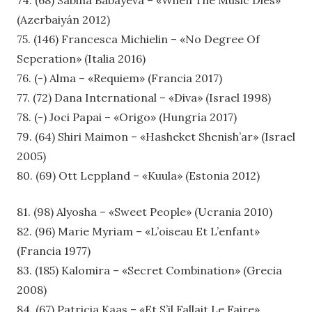
(Azerbaiyán 2012)
75. (146) Francesca Michielin – «No Degree Of
Seperation» (Italia 2016)
76. (-) Alma – «Requiem» (Francia 2017)
77. (72) Dana International – «Diva» (Israel 1998)
78. (-) Joci Papai – «Origo» (Hungría 2017)
79. (64) Shiri Maimon – «Hasheket Shenish’ar» (Israel
2005)
80. (69) Ott Leppland – «Kuula» (Estonia 2012)
81. (98) Alyosha – «Sweet People» (Ucrania 2010)
82. (96) Marie Myriam – «L’oiseau Et L’enfant»
(Francia 1977)
83. (185) Kalomira – «Secret Combination» (Grecia
2008)
84. (67) Patricia Kaas – «Et S’il Fallait Le Faire»