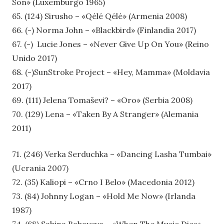
Son» (Luxemburgo 1965)
65. (124) Sirusho – «Qélé Qélé» (Armenia 2008)
66. (-) Norma John – «Blackbird» (Finlandia 2017)
67. (-) Lucie Jones – «Never Give Up On You» (Reino
Unido 2017)
68. (-)SunStroke Project – «Hey, Mamma» (Moldavia
2017)
69. (111) Jelena Tomaševi? – «Oro» (Serbia 2008)
70. (129) Lena – «Taken By A Stranger» (Alemania
2011)
71. (246) Verka Serduchka – «Dancing Lasha Tumbai»
(Ucrania 2007)
72. (35) Kaliopi – «Crno I Belo» (Macedonia 2012)
73. (84) Johnny Logan – «Hold Me Now» (Irlanda
1987)
74. (68) Sabina Babayeva – «When The Music Dies»