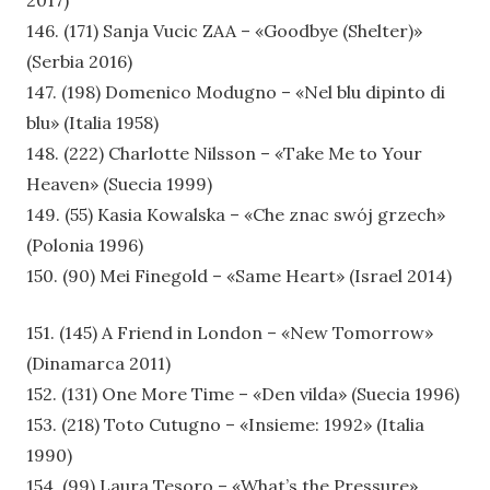
146. (171) Sanja Vucic ZAA – «Goodbye (Shelter)»
(Serbia 2016)
147. (198) Domenico Modugno – «Nel blu dipinto di
blu» (Italia 1958)
148. (222) Charlotte Nilsson – «Take Me to Your
Heaven» (Suecia 1999)
149. (55) Kasia Kowalska – «Che znac swój grzech»
(Polonia 1996)
150. (90) Mei Finegold – «Same Heart» (Israel 2014)
151. (145) A Friend in London – «New Tomorrow»
(Dinamarca 2011)
152. (131) One More Time – «Den vilda» (Suecia 1996)
153. (218) Toto Cutugno – «Insieme: 1992» (Italia
1990)
154. (99) Laura Tesoro – «What’s the Pressure»