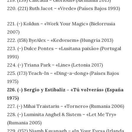
220. (221) Ruth Jacot – «Vrede» (Países Bajos 1993)
221. (-) Koldun – «Work Your Magic» (Bielorrusia
2007)
222. (158) ByeAlex – «Kedvesem» (Hungría 2013)
223. (-) Dulce Pontes – «Lusitana paixão» (Portugal
1991)
224. (-) Triana Park – «Line» (Letonia 2017)
225. (173) Teach-In – «Ding-a-dong» (Países Bajos
1975)
226. (-) Sergio y Estíbaliz – «Tú volverás» (España
1975)
227. (-) Mihai Traistariu – «Tornero» (Rumania 2006)
228. (-) Luminita Anghel & Sistem – «Let Me Try»
(Rumania 2005)
229. (152) Niamh Kavanagh – «In Your Eyes» (Irlanda