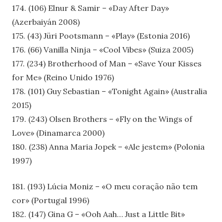
174. (106) Elnur & Samir – «Day After Day»
(Azerbaiyán 2008)
175. (43) Jüri Pootsmann – «Play» (Estonia 2016)
176. (66) Vanilla Ninja – «Cool Vibes» (Suiza 2005)
177. (234) Brotherhood of Man – «Save Your Kisses
for Me» (Reino Unido 1976)
178. (101) Guy Sebastian – «Tonight Again» (Australia
2015)
179. (243) Olsen Brothers – «Fly on the Wings of
Love» (Dinamarca 2000)
180. (238) Anna Maria Jopek – «Ale jestem» (Polonia
1997)
181. (193) Lúcia Moniz – «O meu coração não tem
cor» (Portugal 1996)
182. (147) Gina G – «Ooh Aah… Just a Little Bit»