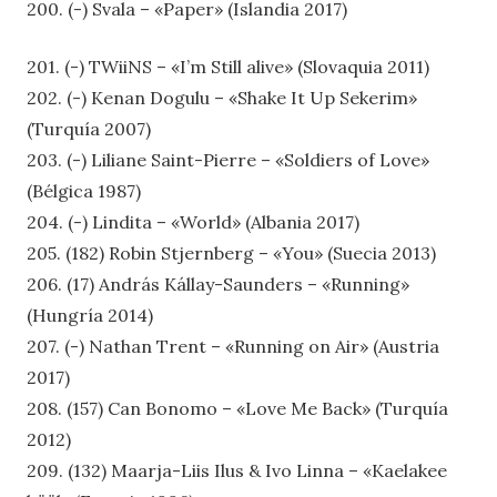
200. (-) Svala – «Paper» (Islandia 2017)
201. (-) TWiiNS – «I’m Still alive» (Slovaquia 2011)
202. (-) Kenan Dogulu – «Shake It Up Sekerim»
(Turquía 2007)
203. (-) Liliane Saint-Pierre – «Soldiers of Lov
e»
(Bélgica 1987)
204. (-) Lindita – «World» (Albania 2017)
205. (182) Robin Stjernberg – «You» (Suecia 2013)
206. (17) András Kállay-Saunders – «Running»
(Hungría 2014)
207. (-) Nathan Trent – «Running on Air» (Austria
2017)
208. (157) Can Bonomo – «Love Me Back» (Turquía
2012)
209. (132) Maarja-Liis Ilus & Ivo Linna – «Kaelakee