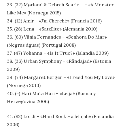
33. (32) Mørland & Debrah Scarlett – «A Monster
Like Me» (Noruega 2015)
34. (12) Amir – «J’ai Cherché» (Francia 2016)
35. (28) Lena – «Satellite» (Alemania 2010)
36. (60) Vânia Fernandes – «Senhora Do Mar»
(Negras águas) (Portugal 2008)
37. (47) Yohanna – «Is It True?» (Islandia 2009)
38. (36) Urban Symphony – «Rändajad» (Estonia
2009)
39. (74) Margaret Berger – «I Feed You My Love»
(Noruega 2013)
40. (=) Hari Mata Hari – «Lelja» (Bosnia y
Herzegovina 2006)
41. (82) Lordi – «Hard Rock Hallelujah» (Finlandia
2006)