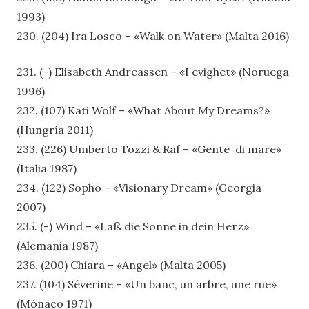
1993)
230. (204) Ira Losco – «Walk on Water» (Malta 2016)
231. (-) Elisabeth Andreassen – «I evighet» (Noruega
1996)
232. (107) Kati Wolf – «What About My Dreams?»
(Hungría 2011)
233. (226) Umberto Tozzi & Raf – «Gente di m
are»
(Italia 1987)
234. (122) Sopho – «Visionary Dream» (Georgia
2007)
235. (-) Wind – «Laß die Sonne in dein Herz»
(Alemania 1987)
236. (200) Chiara – «Angel» (Malta 2005)
237. (104) Séverine – «Un banc, un arbre, une rue»
(Mónaco 1971)