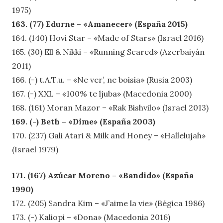
1975)
163. (77) Edurne – «Amanecer» (España 2015)
164. (140) Hovi Star – «Made of Stars» (Israel 2016)
165. (30) Ell & Nikki – «Running Scared» (Azerbaiyán
2011)
166. (-) t.A.T.u. – «Ne ver’, ne boisia» (Rusia 2003)
167. (-) XXL – «100% te ljuba» (Macedonia 2000)
168. (161) Moran Mazor – «Rak Bishvilo» (Israel 2013)
169. (-) Beth – «Dime» (España 2003)
170. (237) Gali Atari & Milk and Honey – «Hallelujah»
(Israel 1979)
171. (167) Azúcar Moreno – «Bandido» (España
1990)
172. (205) Sandra Kim – «J’aime la vie» (Bégica 1986)
173. (-) Kaliopi – «Dona» (Macedonia 2016)