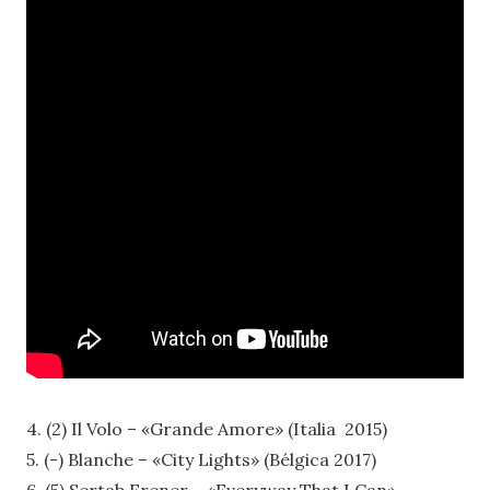
4. (2) Il Volo – «Grande Amore» (Italia 2015)
5. (-) Blanche – «City Lights» (Bélgica 2017)
6. (5) Sertab Erener – «Everyway That I Can»