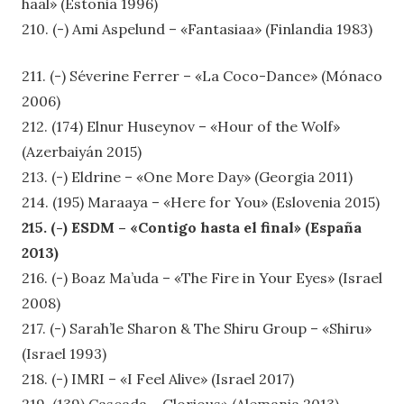
hääl» (Estonia 1996)
210. (-) Ami Aspelund – «Fantasiaa» (Finlandia 1983)
211. (-) Séverine Ferrer – «La Coco-Dance» (Mónaco
2006)
212. (174) Elnur Huseynov – «Hour of the Wolf»
(Azerbaiyán 2015)
213. (-) Eldrine – «One More Day» (Georgia 2011)
214. (195) Mar
aaya – «Here for You» (Eslovenia 2015)
215. (-) ESDM – «Contigo hasta el final» (España
2013)
216. (-) Boaz Ma’uda – «The Fire in Your Eyes» (Israel
2008)
217. (-) Sarah’le Sharon & The Shiru Group – «Shiru»
(Israel 1993)
218. (-) IMRI – «I Feel Alive» (Israel 2017)
219. (139) Cascada – Glorious» (Alemania 2013)