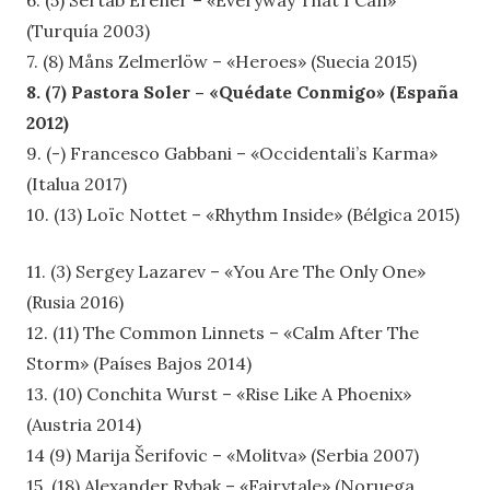
(Turquía 2003)
7. (8) Måns Zelmerlöw – «Heroes» (Suecia 2015)
8. (7) Pastora Soler – «Quédate Conmigo» (España
2012)
9. (-) Francesco Gabbani – «Occidentali’s Karma»
(Italua 2017)
10. (13) Loïc Nottet – «Rhythm Inside» (Bélgica 2015)
11. (3) Sergey Lazarev – «You Are The Only One»
(Rusia 2016)
12. (11) The Common Linnets – «Calm After The
Storm» (Países Bajos 2014)
13. (10) Conchita Wurst – «Rise Like A Phoenix»
(Austria 2014)
14 (9) Marija Šerifovic – «Molitva» (Serbia 2007)
15. (18) Alexander Rybak – «Fairytale» (Noruega