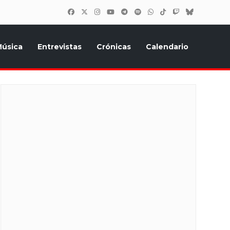
úsica
Entrevistas
Crónicas
Calendario
inión, Eurostars, y todo lo relacionado con el festival de