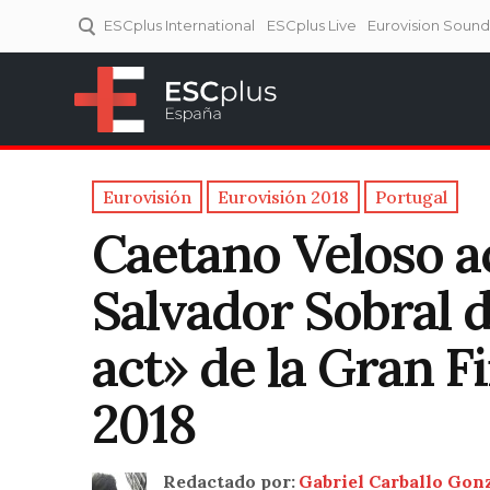
ESCplus International
ESCplus Live
Eurovision Soun
ESCplus España
Tu punto de referencia al
Eurovisión y NFs.
Eurovisión
Eurovisión 2018
Portugal
Caetano Veloso 
Salvador Sobral d
act» de la Gran F
2018
Redactado por:
Gabriel Carballo Gon