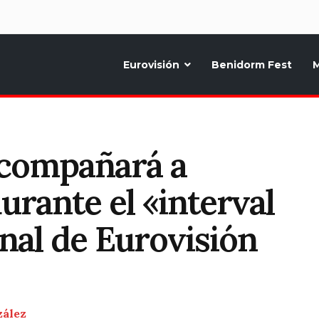
d
Eurovisión
Benidorm Fest
M
ternativo sobre la música y fiestas de toda Europa, Noticias diarias, op
acompañará a
urante el «interval
inal de Eurovisión
zález