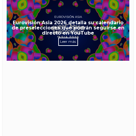
EUROVISIÓN ASIA
Eurovisión Asia 2026 detalla su calendario
de preselecciones que podrán seguirse en
directo en YouTube
Leer más