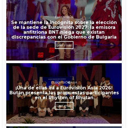
EUROVISIÓN
Se mantiene la incógnita sobre la elección
de la sede de Eurovisión 2027: la emisora
anfitriona BNT niega que existan
discrepancias con el Gobierno de Bulgaria
Leer más
EUROVISIÓN ASIA
¡Una de ellas irá a Eurovisión Asia 2026!
Bután presenta las propuestas participantes
en el Rhythm of Bhutan
Leer más