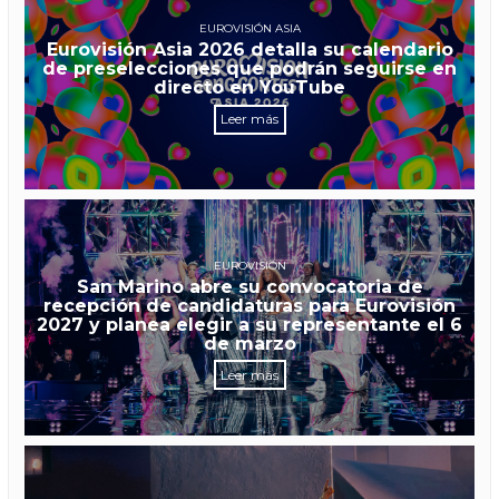
EUROVISIÓN ASIA
Eurovisión Asia 2026 detalla su calendario
de preselecciones que podrán seguirse en
directo en YouTube
Leer más
EUROVISIÓN
San Marino abre su convocatoria de
recepción de candidaturas para Eurovisión
2027 y planea elegir a su representante el 6
de marzo
Leer más