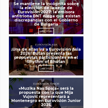
Se mantiene la incógnita sobre
la elección de la sede de
Eurovisión 2027: la emisora
anfitriona BNT niega que existan
discrepancias con el Gobierno
de Bulgaria
Leer más
EUROVISIÓN ASIA
¡Una de ellas irá a Eurovisión Asia
2026! Bután presenta las
propuestas participantes en el
Rhythm of Bhutan
Leer más
EUROVISIÓN JUNIOR
«Muzika Nas Spaja» será la
propuesta con la que Mija
Vujović representará a
Montenegro en Eurovisión Junior
2026