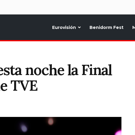
d
Eurovisión
Benidorm Fest
M
ternativo sobre la música y fiestas de toda Europa, Noticias diarias, op
esta noche la Final
de TVE