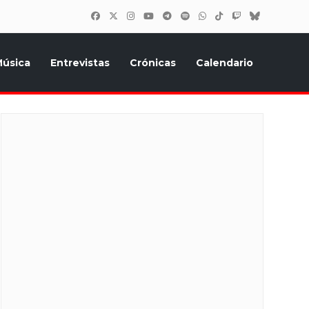
úsica
Entrevistas
Crónicas
Calendario
inión, Eurostars, y todo lo relacionado con el festival de