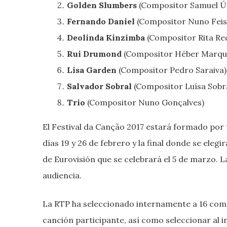
Golden Slumbers
(Compositor
Samuel Ú
Fernando Daniel
(Compositor Nuno Feis
Deolinda Kinzimba
(Compositor
Rita R
Rui Drumond
(Compositor
Héber Marqu
Lisa Garden
(Compositor Pedro Sarai
va
)
Salvador Sobral
(Compositor
Luísa Sobr
Trio
(Compositor Nuno Gonçalves)
El Festival da Canção 2017 estará formado por t
días 19 y 26 de febrero y la final donde se eleg
de Eurovisión que se celebrará el 5 de marzo. 
audiencia.
La RTP ha seleccionado internamente a 16 comp
canción participante, así como seleccionar al