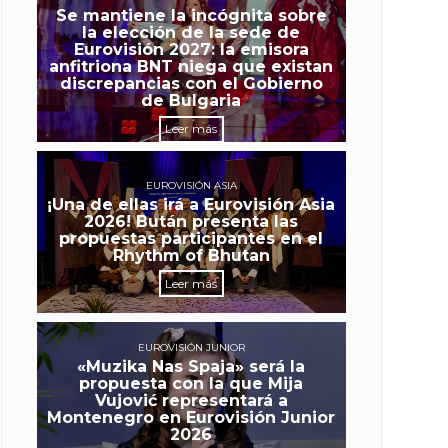
Se mantiene la incógnita sobre
la elección de la sede de
Eurovisión 2027: la emisora
anfitriona BNT niega que existan
discrepancias con el Gobierno
de Bulgaria
Leer más
EUROVISIÓN ASIA
¡Una de ellas irá a Eurovisión Asia
2026! Bután presenta las
propuestas participantes en el
Rhythm of Bhutan
Leer más
EUROVISIÓN JUNIOR
«Muzika Nas Spaja» será la
propuesta con la que Mija
Vujović representará a
Montenegro en Eurovisión Junior
2026