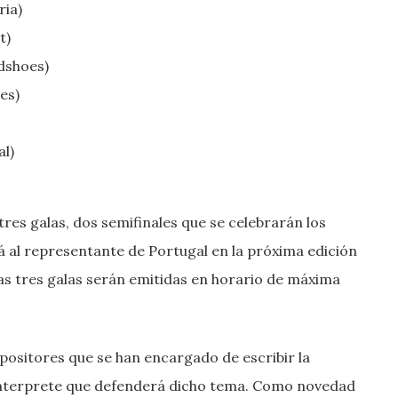
ria
)
t)
edshoes
)
es
)
al
)
res galas, dos semifinales que se celebrarán los
irá al representante de Portugal en la próxima edición
Las tres galas serán emitidas en horario de máxima
ositores que se han encargado de escribir la
 interprete que defenderá dicho tema. Como novedad