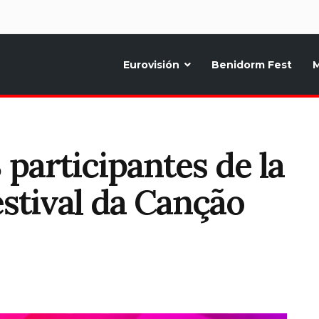
d
Eurovisión
Benidorm Fest
M
ternativo sobre la música y fiestas de toda Europa, Noticias diarias, op
 participantes de la
estival da Canção