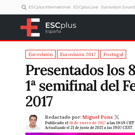
ESCplus International
ESCplus Live
Eurovision Soun
ESCplus España
Tu punto de referencia al
Eurovisión y NFs.
Eurovisión
Eurovisión 2017
Portugal
Presentados los 8
1ª semifinal del F
2017
Redactado por:
Miguel Pons
Publicado el
18 de enero de 2017
a las 19:59 CET
Actualizado el 21 de junio de 2021 a las 19:07 CEST