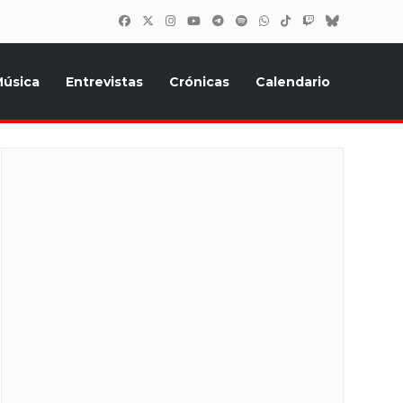
úsica
Entrevistas
Crónicas
Calendario
inión, Eurostars, y todo lo relacionado con el festival de