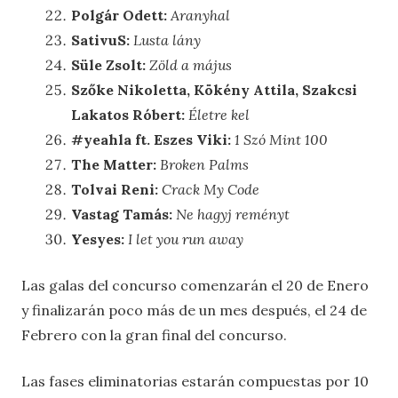
Polgár Odett:
Aranyhal
SativuS:
Lusta lány
Süle Zsolt:
Zöld a május
Szőke Nikoletta, Kökény Attila, Szakcsi
Lakatos Róbert:
Életre kel
#yeahla ft. Eszes Viki:
1 Szó Mint 100
The Matter:
Broken Palms
Tolvai Reni:
Crack My Code
Vastag Tamás:
Ne hagyj reményt
Yesyes:
I let you run away
Las galas del concurso comenzarán el 20 de Enero
y finalizarán poco más de un mes después, el 24 de
Febrero con la gran final del concurso.
Las fases eliminatorias estarán compuestas por 10