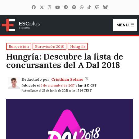
MENU
ESCplus España
Eurovisión
Eurovisión 2018
Hungría
Hungría: Descubre la lista de
concursantes del A Dal 2018
Redactado por:
Cristhian Solano
Publicado el
6 de diciembre de 2017
a las 11:37 CET
Actualizado el 21 de junio de 2021 a las 15:24 CEST