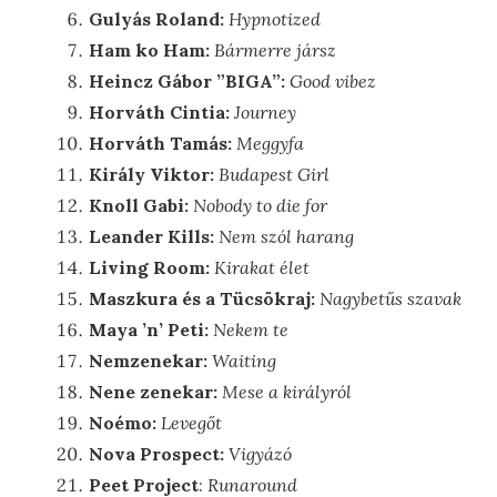
Gulyás Roland:
Hypnotized
Ham ko Ham:
Bármerre jársz
Heincz Gábor ”BIGA”:
Good vibez
Horváth Cintia:
Journey
Horváth Tamás:
Meggyfa
Király Viktor:
Budapest Girl
Knoll Gabi:
Nobody to die for
Leander Kills:
Nem szól harang
Living Room:
Kirakat élet
Maszkura és a Tücsökraj:
Nagybetűs szavak
Maya ’n’ Peti:
Nekem te
Nemzenekar:
Waiting
Nene zenekar:
Mese a királyról
Noémo:
Levegőt
Nova Prospect:
Vigyázó
Peet Project
:
Runaround