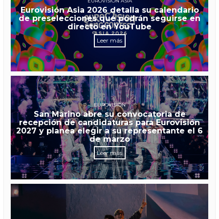
EUROVISIÓN ASIA
Eurovisión Asia 2026 detalla su calendario
de preselecciones que podrán seguirse en
directo en YouTube
Leer más
EUROVISIÓN
San Marino abre su convocatoria de
recepción de candidaturas para Eurovisión
2027 y planea elegir a su representante el 6
de marzo
Leer más