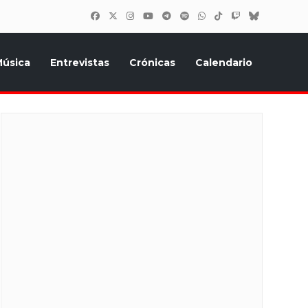
úsica
Entrevistas
Crónicas
Calendario
inión, Eurostars, y todo lo relacionado con el festival de