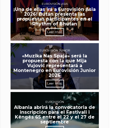
EUROVISIÓN ASIA
¡Una de ellas irá a Eurovisión Asia
2026! Bután presenta las
propuestas participantes en el
Rhythm of Bhutan
Leer más
EUROVISIÓN JUNIOR
«Muzika Nas Spaja» será la
propuesta con la que Mija
Vujović representará a
Montenegro en Eurovisión Junior
2026
Leer más
EUROVISIÓN
Albania abrirá la convocatoria de
inscripción para el Festivali i
Këngës 65 entre el 22 y el 27 de
septiembre