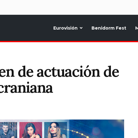
d
Eurovisión
Benidorm Fest
M
ternativo sobre la música y fiestas de toda Europa, Noticias diarias, op
en de actuación de
craniana