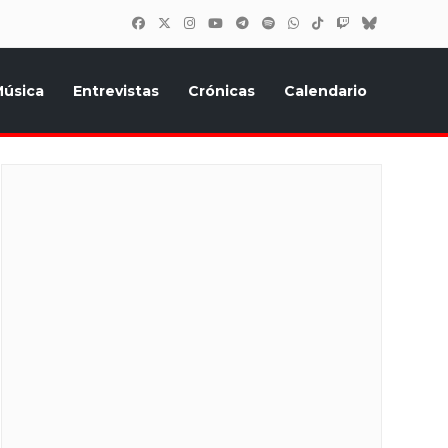
úsica
Entrevistas
Crónicas
Calendario
inión, Eurostars, y todo lo relacionado con el festival de