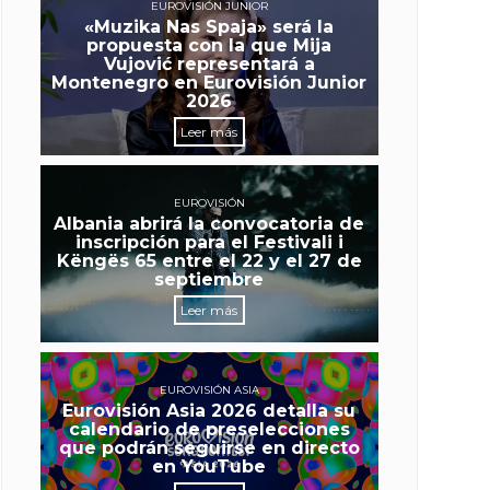
EUROVISIÓN JUNIOR
«Muzika Nas Spaja» será la
propuesta con la que Mija
Vujović representará a
Montenegro en Eurovisión Junior
2026
Leer más
EUROVISIÓN
Albania abrirá la convocatoria de
inscripción para el Festivali i
Këngës 65 entre el 22 y el 27 de
septiembre
Leer más
EUROVISIÓN ASIA
Eurovisión Asia 2026 detalla su
calendario de preselecciones
que podrán seguirse en directo
en YouTube