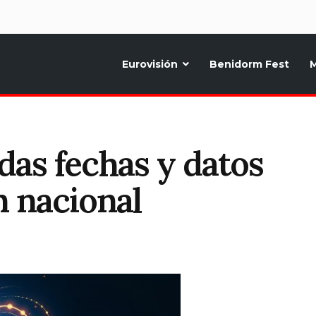
d
Eurovisión
Benidorm Fest
M
ternativo sobre la música y fiestas de toda Europa, Noticias diarias, op
das fechas y datos
n nacional