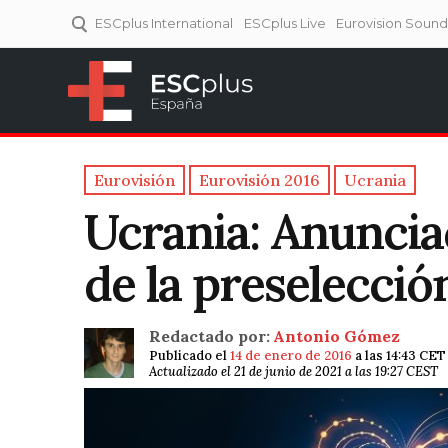
ESCplus International
ESCplus Live
Eurovision Soun
ESCplus España
Tu punto de referencia al
Eurovisión y NFs.
Eurovisión
Eurovisión 2016
Ucrania
Ucrania: Anuncia
de la preselecció
Redactado por:
Antonio Gómez
Publicado el
14 de enero de 2016
a las 14:43 CET
Actualizado el 21 de junio de 2021 a las 19:27 CEST