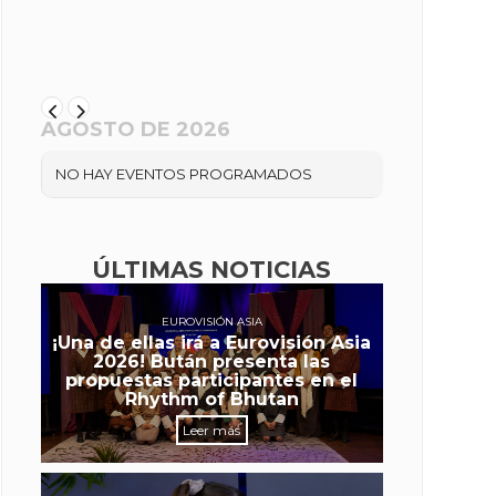
AGOSTO DE 2026
NO HAY EVENTOS PROGRAMADOS
ÚLTIMAS NOTICIAS
EUROVISIÓN ASIA
¡Una de ellas irá a Eurovisión Asia
2026! Bután presenta las
propuestas participantes en el
Rhythm of Bhutan
Leer más