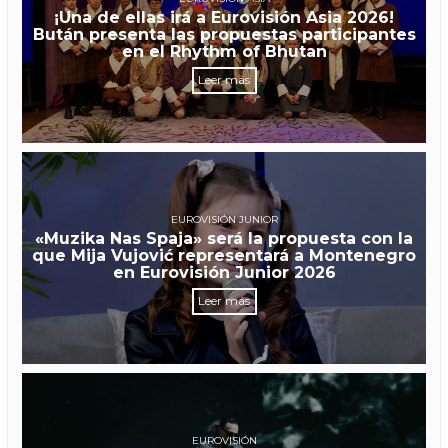
¡Una de ellas irá a Eurovisión Asia 2026!
Bután presenta las propuestas participantes
en el Rhythm of Bhutan
Leer más
EUROVISIÓN JUNIOR
«Muzika Nas Spaja» será la propuesta con la
que Mija Vujović representará a Montenegro
en Eurovisión Junior 2026
Leer más
EUROVISIÓN