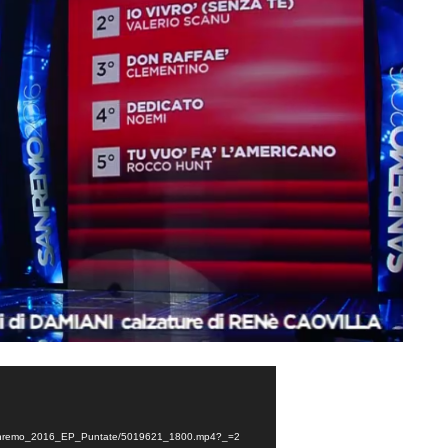
16/Sanremo_2016_EP_Puntate/5019621_1800.mp4?_=2