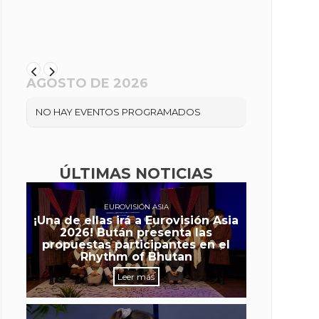
AGOSTO DE 2026
NO HAY EVENTOS PROGRAMADOS
ÚLTIMAS NOTICIAS
EUROVISIÓN ASIA
¡Una de ellas irá a Eurovisión Asia
2026! Bután presenta las
propuestas participantes en el
Rhythm of Bhutan
Leer más