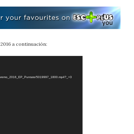
 2016 a continuación:
16/Sanremo_2016_EP_Puntate/5019997_1800.mp4?_=3