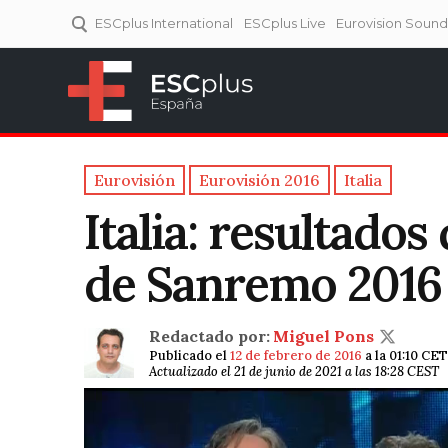
ESCplus International
ESCplus Live
Eurovision Soun
ESCplus España
Tu punto de referencia al
Eurovisión y NFs.
Eurovisión
Eurovisión 2016
Italia
Italia: resultados
de Sanremo 2016
Redactado por:
Miguel Pons
Publicado el
12 de febrero de 2016
a la 01:10 CET
Actualizado el 21 de junio de 2021 a las 18:28 CEST