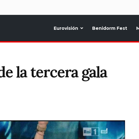
d
Eurovisión
Benidorm Fest
M
ternativo sobre la música y fiestas de toda Europa, Noticias diarias, op
 de la tercera gala