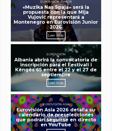
EUROVISIÓN JUNIOR
«Muzika Nas Spaja» será la
propuesta con la que Mija
Vujović representará a
Montenegro en Eurovisión Junior
2026
Leer más
EUROVISIÓN
Albania abrirá la convocatoria de
inscripción para el Festivali i
Këngës 65 entre el 22 y el 27 de
septiembre
Leer más
EUROVISIÓN ASIA
Eurovisión Asia 2026 detalla su
calendario de preselecciones
que podrán seguirse en directo
en YouTube