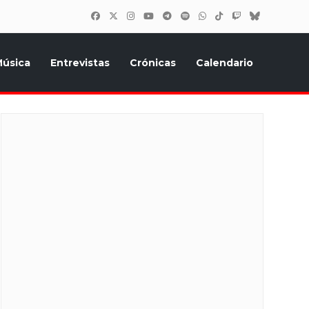
úsica
Entrevistas
Crónicas
Calendario
inión, Eurostars, y todo lo relacionado con el festival de