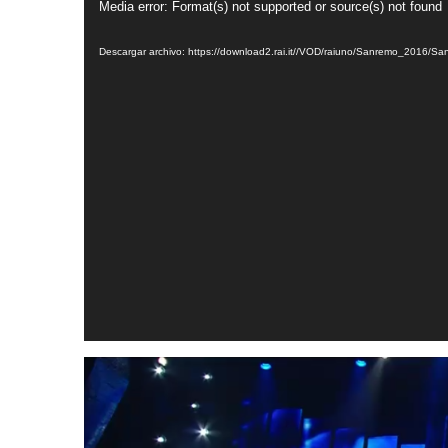
Media error: Format(s) not supported or source(s) not found
de
Descargar archivo: https://download2.rai.it//VOD/raiuno/Sanremo_20
vídeo