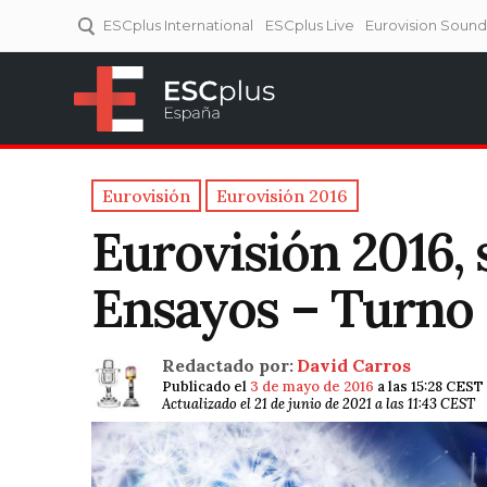
ESCplus International
ESCplus Live
Eurovision Soun
ESCplus España
Tu punto de referencia al
Eurovisión y NFs.
Eurovisión
Eurovisión 2016
Eurovisión 2016,
Ensayos – Turno 
Redactado por:
David Carros
Publicado el
3 de mayo de 2016
a las 15:28 CEST
Actualizado el 21 de junio de 2021 a las 11:43 CEST