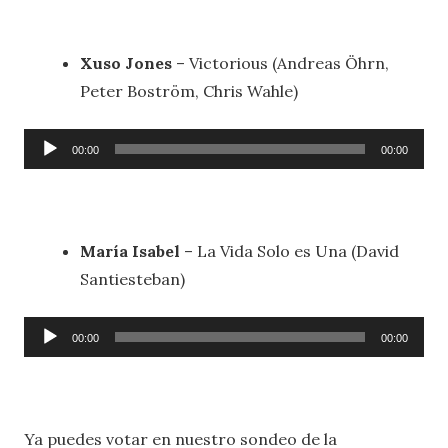
audio
Xuso Jones
– Victorious (Andreas Öhrn,
Peter Boström, Chris Wahle)
Reproductor
00:00
00:00
de
audio
María Isabel
– La Vida Solo es Una (David
Santiesteban)
Reproductor
00:00
00:00
de
audio
Ya puedes votar en nuestro sondeo de la