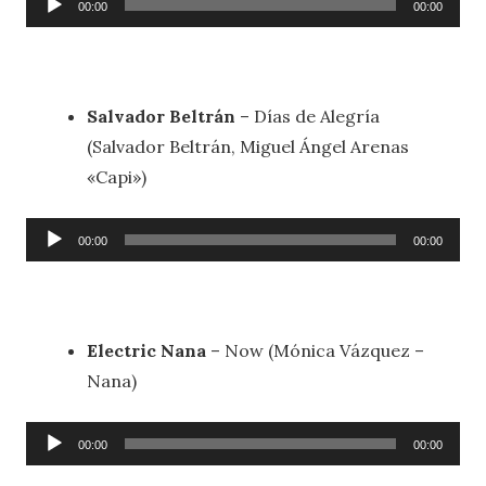
00:00
00:00
de
audio
Salvador Beltrán
– Días de Alegría
(Salvador Beltrán, Miguel Ángel Arenas
«Capi»)
Reproductor
00:00
00:00
de
audio
Electric Nana
– Now (Mónica Vázquez –
Nana)
Reproductor
00:00
00:00
de