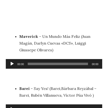
Maverick
– Un Mundo Más Feliz (Juan
Magán, Darlyn Cuevas «DCS», Luiggi
Giussepe Olivares)
Reproductor
00:00
00:00
de
audio
Barei
– Say Yes! (Barei,Bárbara Reyzábal –
Barei, Rubén Villanueva, Víctor Púa Vivó )
Reproductor