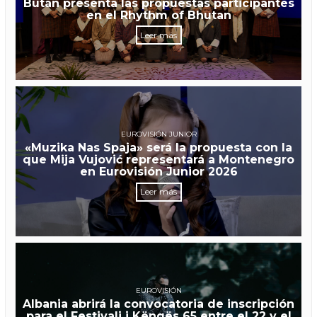
Bután presenta las propuestas participantes
en el Rhythm of Bhutan
Leer más
EUROVISIÓN JUNIOR
«Muzika Nas Spaja» será la propuesta con la
que Mija Vujović representará a Montenegro
en Eurovisión Junior 2026
Leer más
EUROVISIÓN
Albania abrirá la convocatoria de inscripción
para el Festivali i Këngës 65 entre el 22 y el