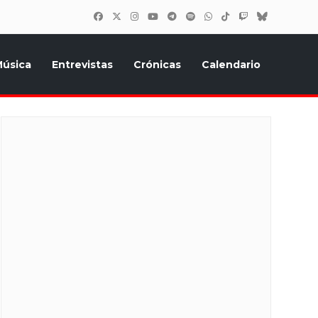
úsica
Entrevistas
Crónicas
Calendario
inión, Eurostars, y todo lo relacionado con el festival de