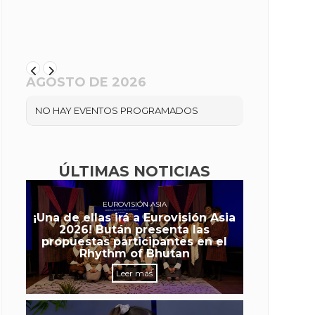
AGOSTO DE 2026
NO HAY EVENTOS PROGRAMADOS
ÚLTIMAS NOTICIAS
EUROVISIÓN ASIA
¡Una de ellas irá a Eurovisión Asia
2026! Bután presenta las
propuestas participantes en el
Rhythm of Bhutan
Leer más