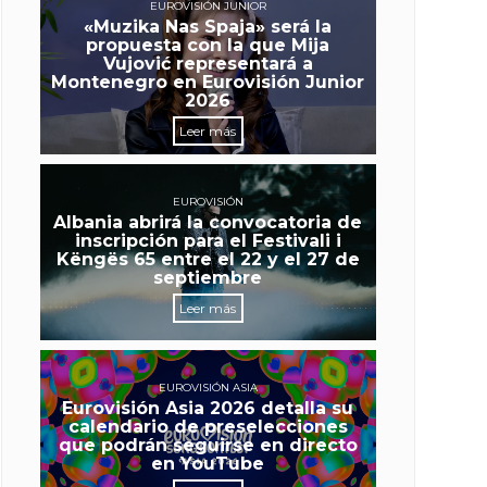
EUROVISIÓN JUNIOR
«Muzika Nas Spaja» será la
propuesta con la que Mija
Vujović representará a
Montenegro en Eurovisión Junior
2026
Leer más
EUROVISIÓN
Albania abrirá la convocatoria de
inscripción para el Festivali i
Këngës 65 entre el 22 y el 27 de
septiembre
Leer más
EUROVISIÓN ASIA
Eurovisión Asia 2026 detalla su
calendario de preselecciones
que podrán seguirse en directo
en YouTube