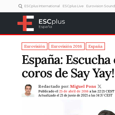
ESCplus International
ESCplus Live
Eurovision Soun
ESCplus España
Tu punto de referencia al
Eurovisión y NFs.
Eurovisión
Eurovisión 2016
España
España: Escucha
coros de Say Yay!
Redactado por:
Miguel Pons
Publicado el
25 de abril de 2016
a las 22:21 CEST
Actualizado el 21 de junio de 2021 a las 14:37 CEST