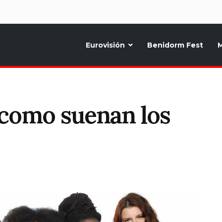
d
Eurovisión
Benidorm Fest
M
ternativo sobre la música y fiestas de toda Europa, Noticias diarias, op
 como suenan los