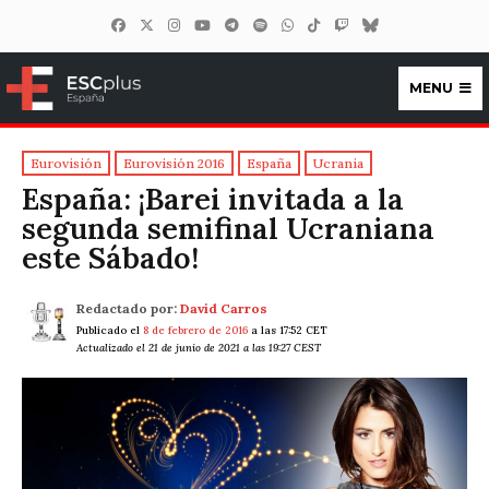
MENU
ESCplus España
Eurovisión
Eurovisión 2016
España
Ucrania
España: ¡Barei invitada a la
segunda semifinal Ucraniana
este Sábado!
Redactado por:
David Carros
Publicado el
8 de febrero de 2016
a las 17:52 CET
Actualizado el 21 de junio de 2021 a las 19:27 CEST