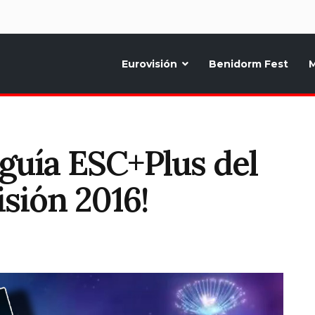
d
Eurovisión
Benidorm Fest
M
ternativo sobre la música y fiestas de toda Europa, Noticias diarias, op
oguía ESC+Plus del
isión 2016!