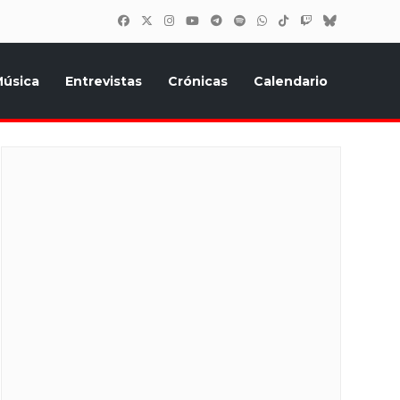
úsica
Entrevistas
Crónicas
Calendario
inión, Eurostars, y todo lo relacionado con el festival de