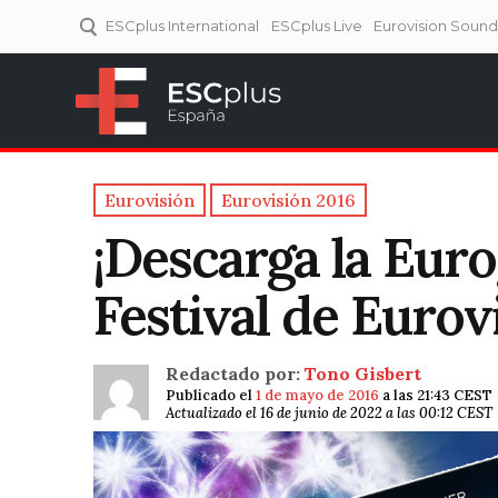
ESCplus International
ESCplus Live
Eurovision Soun
ESCplus España
Tu punto de referencia al
Eurovisión y NFs.
Eurovisión
Eurovisión 2016
¡Descarga la Eur
Festival de Eurov
Redactado por:
Tono Gisbert
Publicado el
1 de mayo de 2016
a las 21:43 CEST
Actualizado el 16 de junio de 2022 a las 00:12 CEST