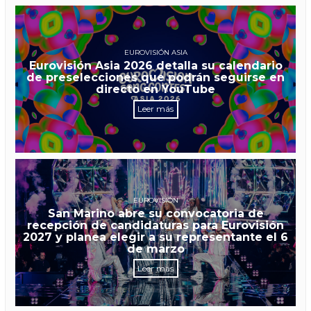
EUROVISIÓN ASIA
Eurovisión Asia 2026 detalla su calendario
de preselecciones que podrán seguirse en
directo en YouTube
Leer más
EUROVISIÓN
San Marino abre su convocatoria de
recepción de candidaturas para Eurovisión
2027 y planea elegir a su representante el 6
de marzo
Leer más