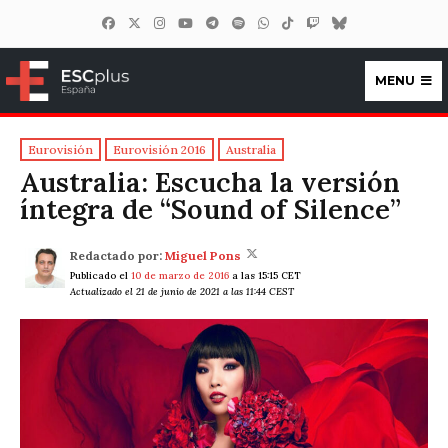
MENU
ESCplus España
Eurovisión
Eurovisión 2016
Australia
Australia: Escucha la versión
íntegra de “Sound of Silence”
Redactado por:
Miguel Pons
Publicado el
10 de marzo de 2016
a las 15:15 CET
Actualizado el 21 de junio de 2021 a las 11:44 CEST