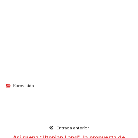
Eurovisión
Entrada anterior
Así suena “Utopian Land”, la propuesta de