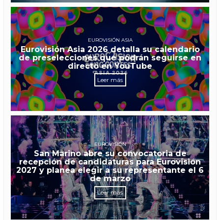
EUROVISIÓN ASIA
Eurovisión Asia 2026 detalla su calendario
de preselecciones que podrán seguirse en
directo en YouTube
Leer más
EUROVISIÓN
San Marino abre su convocatoria de
recepción de candidaturas para Eurovisión
2027 y planea elegir a su representante el 6
de marzo
Leer más