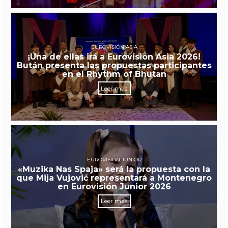
EUROVISIÓN ASIA
¡Una de ellas irá a Eurovisión Asia 2026!
Bután presenta las propuestas participantes
en el Rhythm of Bhutan
Leer más
EUROVISIÓN JUNIOR
«Muzika Nas Spaja» será la propuesta con la
que Mija Vujović representará a Montenegro
en Eurovisión Junior 2026
Leer más