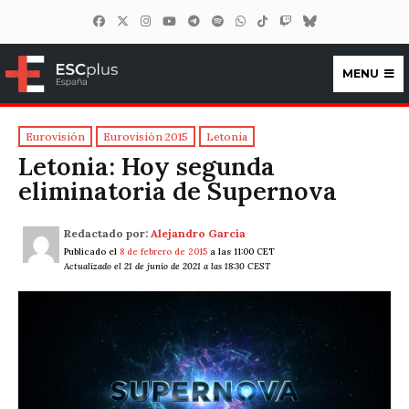
MENU
ESCplus España
Eurovisión
Eurovisión 2015
Letonia
Letonia: Hoy segunda
eliminatoria de Supernova
Redactado por:
Alejandro García
Publicado el
8 de febrero de 2015
a las 11:00 CET
Actualizado el 21 de junio de 2021 a las 18:30 CEST