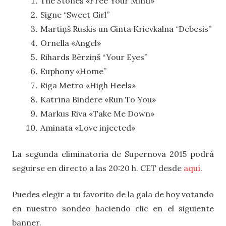
The Stones «Free Your Mind»
Signe “Sweet Girl”
Mārtiņš Ruskis un Ginta Krievkalna “Debesis”
Ornella «Angel»
Rihards Bērziņš “Your Eyes”
Euphony «Home”
Riga Metro «High Heels»
Katrīna Bindere «Run To You»
Markus Riva «Take Me Down»
Aminata «Love injected»
La segunda eliminatoria de Supernova 2015 podrá
seguirse en directo a las 20:20 h. CET desde
aquí
.
Puedes elegir a tu favorito de la gala de hoy votando
en nuestro sondeo haciendo clic en el siguiente
banner.