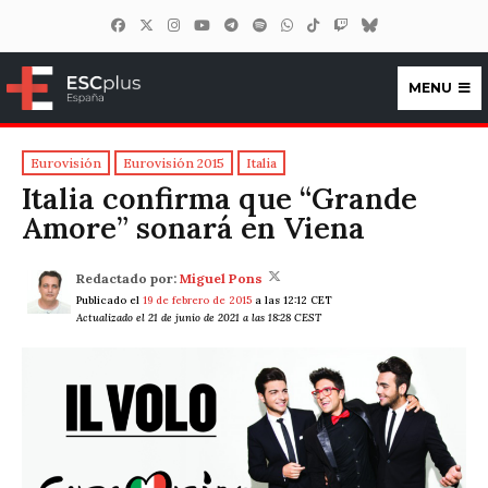
MENU
ESCplus España
Eurovisión
Eurovisión 2015
Italia
Italia confirma que “Grande
Amore” sonará en Viena
Redactado por:
Miguel Pons
Publicado el
19 de febrero de 2015
a las 12:12 CET
Actualizado el 21 de junio de 2021 a las 18:28 CEST