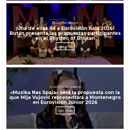
EUROVISIÓN ASIA
¡Una de ellas irá a Eurovisión Asia 2026!
Bután presenta las propuestas participantes
en el Rhythm of Bhutan
Leer más
EUROVISIÓN JUNIOR
«Muzika Nas Spaja» será la propuesta con la
que Mija Vujović representará a Montenegro
en Eurovisión Junior 2026
Leer más