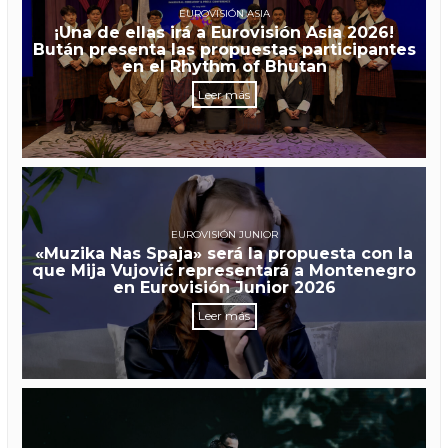
EUROVISIÓN ASIA
¡Una de ellas irá a Eurovisión Asia 2026!
Bután presenta las propuestas participantes
en el Rhythm of Bhutan
Leer más
EUROVISIÓN JUNIOR
«Muzika Nas Spaja» será la propuesta con la
que Mija Vujović representará a Montenegro
en Eurovisión Junior 2026
Leer más