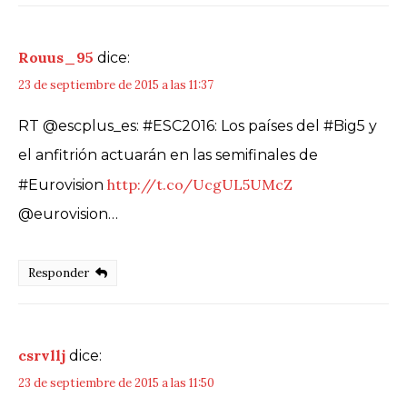
Rouus_95
dice:
23 de septiembre de 2015 a las 11:37
RT @escplus_es: #ESC2016: Los países del #Big5 y
el anfitrión actuarán en las semifinales de
http://t.co/UcgUL5UMcZ
#Eurovision
@eurovision…
Responder
csrvllj
dice:
23 de septiembre de 2015 a las 11:50