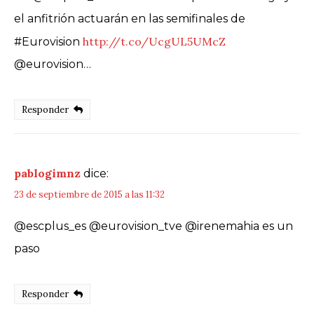
el anfitrión actuarán en las semifinales de
http://t.co/UcgUL5UMcZ
#Eurovision
@eurovision…
Responder
pablogimnz
dice:
23 de septiembre de 2015 a las 11:32
@escplus_es @eurovision_tve @irenemahia es un
paso
Responder