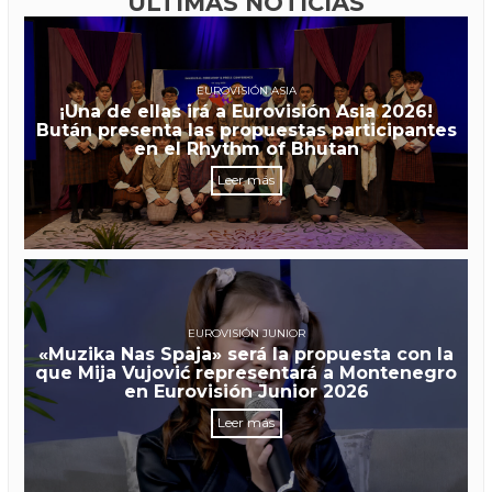
ÚLTIMAS NOTICIAS
EUROVISIÓN ASIA
¡Una de ellas irá a Eurovisión Asia 2026!
Bután presenta las propuestas participantes
en el Rhythm of Bhutan
Leer más
EUROVISIÓN JUNIOR
«Muzika Nas Spaja» será la propuesta con la
que Mija Vujović representará a Montenegro
en Eurovisión Junior 2026
Leer más