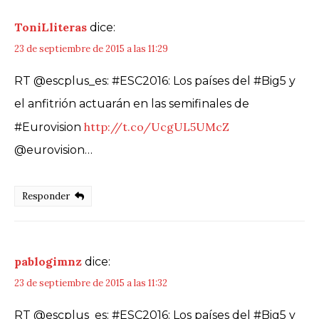
ToniLliteras
dice:
23 de septiembre de 2015 a las 11:29
RT @escplus_es: #ESC2016: Los países del #Big5 y
el anfitrión actuarán en las semifinales de
http://t.co/UcgUL5UMcZ
#Eurovision
@eurovision…
Responder
pablogimnz
dice:
23 de septiembre de 2015 a las 11:32
RT @escplus_es: #ESC2016: Los países del #Big5 y