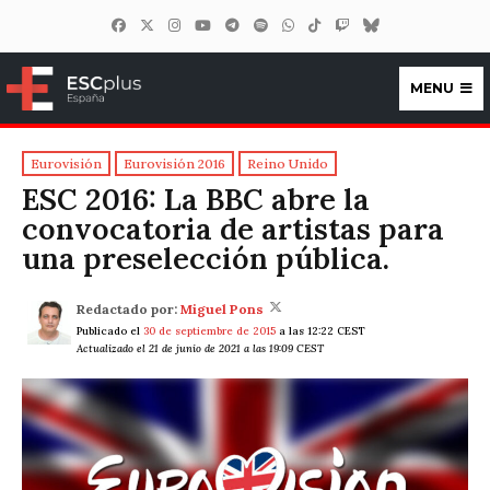
MENU
ESCplus España
Eurovisión
Eurovisión 2016
Reino Unido
ESC 2016: La BBC abre la
convocatoria de artistas para
una preselección pública.
Redactado por:
Miguel Pons
Publicado el
30 de septiembre de 2015
a las 12:22 CEST
Actualizado el 21 de junio de 2021 a las 19:09 CEST