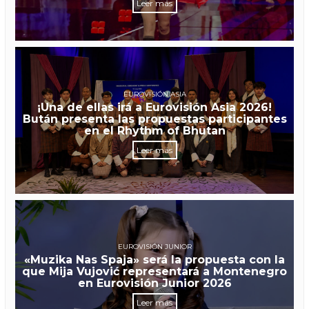
Leer más
EUROVISIÓN ASIA
¡Una de ellas irá a Eurovisión Asia 2026!
Bután presenta las propuestas participantes
en el Rhythm of Bhutan
Leer más
EUROVISIÓN JUNIOR
«Muzika Nas Spaja» será la propuesta con la
que Mija Vujović representará a Montenegro
en Eurovisión Junior 2026
Leer más