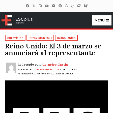
MENU
ESCplus España
Eurovisión
Eurovisión 2014
Reino Unido
Reino Unido: El 3 de marzo se
anunciará al representante
Redactado por:
Alejandro García
Publicado el
27 de febrero de 2014
a las 21:31 CET
Actualizado el 21 de junio de 2021 a las 19:09 CEST