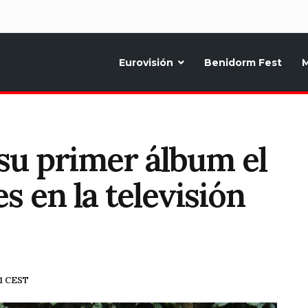
d
Eurovisión
Benidorm Fest
M
ternativo sobre la música y fiestas de toda Europa, Noticias diarias, op
 su primer álbum el
 en la televisión
41 CEST