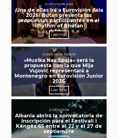
EUROVISIÓN ASIA
¡Una de ellas irá a Eurovisión Asia
2026! Bután presenta las
propuestas participantes en el
Rhythm of Bhutan
Leer más
EUROVISIÓN JUNIOR
«Muzika Nas Spaja» será la
propuesta con la que Mija
Vujović representará a
Montenegro en Eurovisión Junior
2026
Leer más
EUROVISIÓN
Albania abrirá la convocatoria de
inscripción para el Festivali i
Këngës 65 entre el 22 y el 27 de
septiembre