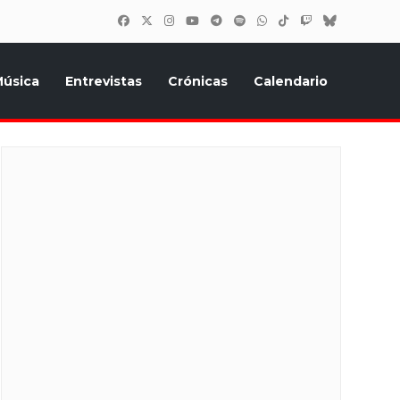
úsica
Entrevistas
Crónicas
Calendario
inión, Eurostars, y todo lo relacionado con el festival de