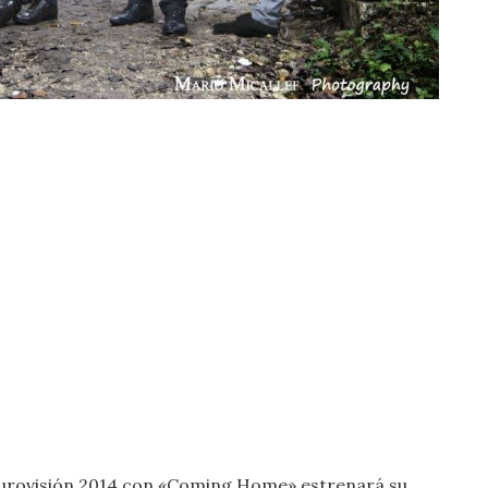
 Eurovisión 2014 con «Coming Home» estrenará su