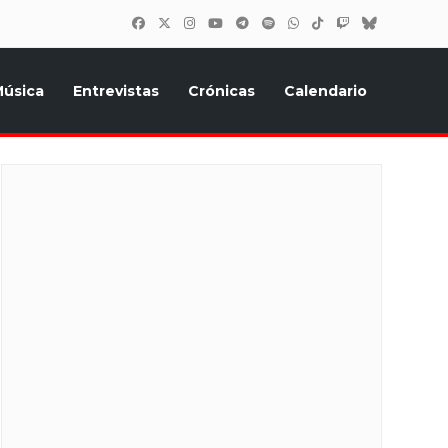
úsica
Entrevistas
Crónicas
Calendario
inión, Eurostars, y todo lo relacionado con el festival de