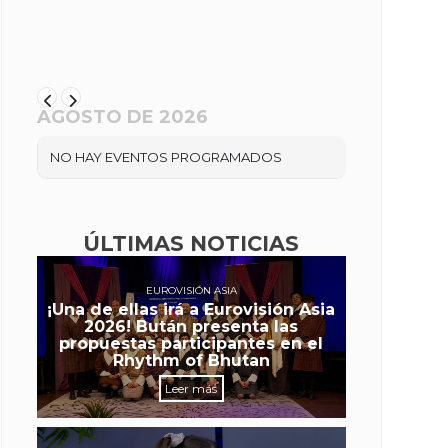
AGOSTO DE 2026
NO HAY EVENTOS PROGRAMADOS
ÚLTIMAS NOTICIAS
EUROVISIÓN ASIA
¡Una de ellas irá a Eurovisión Asia
2026! Bután presenta las
propuestas participantes en el
Rhythm of Bhutan
Leer más