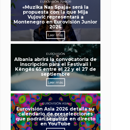
EUROVISIÓN JUNIOR
«Muzika Nas Spaja» será la
propuesta con la que Mija
Vujović representará a
Montenegro en Eurovisión Junior
2026
Leer más
EUROVISIÓN
Albania abrirá la convocatoria de
inscripción para el Festivali i
Këngës 65 entre el 22 y el 27 de
septiembre
Leer más
EUROVISIÓN ASIA
Eurovisión Asia 2026 detalla su
calendario de preselecciones
que podrán seguirse en directo
en YouTube