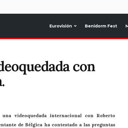
d
Eurovisión
Benidorm Fest
M
ternativo sobre la música y fiestas de toda Europa, Noticias diarias, op
videoquedada con
.
o una videoquedada internacional con Roberto
entante de Bélgica ha contestado a las preguntas