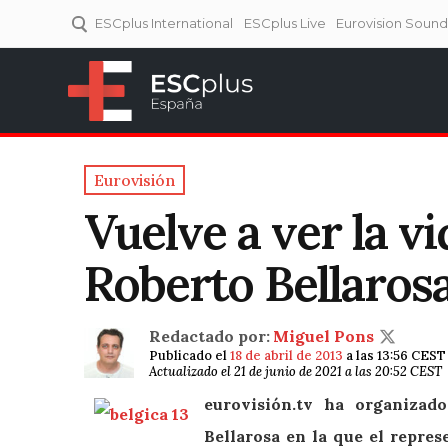
ESCplus International
ESCplus Live
Eurovision Soun
ESCplus España
Tu punto de referencia al
Eurovisión y NFs.
Eurovisión
Vuelve a ver la 
Roberto Bellarosa
Redactado por:
Miguel Pons
Publicado el
18 de abril de 2013
a las 13:56 CEST
Actualizado el 21 de junio de 2021 a las 20:52 CEST
eurovisión.tv ha organizad
Bellarosa en la que el repres