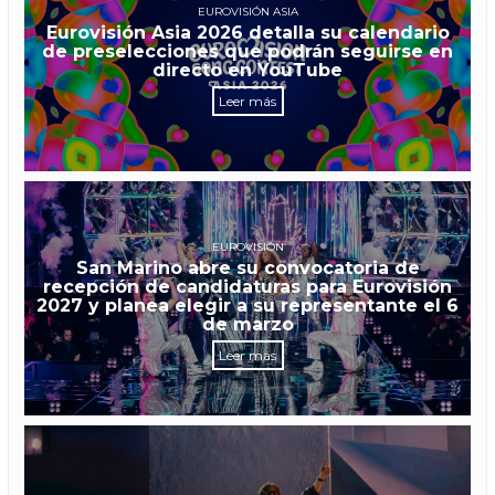
EUROVISIÓN ASIA
Eurovisión Asia 2026 detalla su calendario
de preselecciones que podrán seguirse en
directo en YouTube
Leer más
EUROVISIÓN
San Marino abre su convocatoria de
recepción de candidaturas para Eurovisión
2027 y planea elegir a su representante el 6
de marzo
Leer más