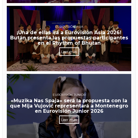
EUROVISIÓN ASIA
¡Una de ellas irá a Eurovisión Asia 2026!
Bután presenta las propuestas participantes
en el Rhythm of Bhutan
Leer más
EUROVISIÓN JUNIOR
«Muzika Nas Spaja» será la propuesta con la
que Mija Vujović representará a Montenegro
en Eurovisión Junior 2026
Leer más