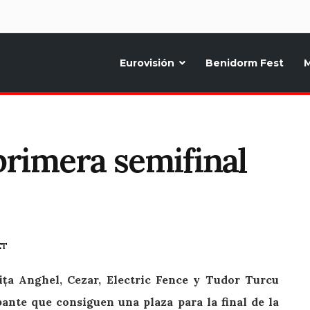
d
Eurovisión
Benidorm Fest
M
ternativo sobre la música y fiestas de toda Europa, Noticias diarias, op
primera semifinal
ET
ița Anghel, Cezar, Electric Fence y Tudor Turcu
pante que consiguen una plaza para la final de la