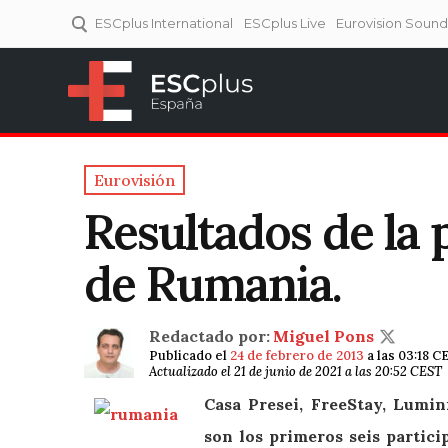
ESCplus International
ESCplus Live
Eurovision Soun
ESCplus España
Tu punto de referencia al
Eurovisión y NFs.
Eurovisión
Resultados de la 
de Rumania.
Redactado por:
Miguel Pons
Publicado el
24 de febrero de 2013
a las 03:18 C
Actualizado el 21 de junio de 2021 a las 20:52 CEST
Casa Presei, FreeStay, Lumin
son los primeros seis partici