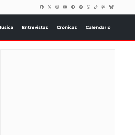
úsica
Entrevistas
Crónicas
Calendario
inión, Eurostars, y todo lo relacionado con el festival de