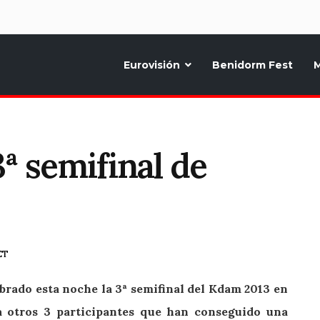
d
Eurovisión
Benidorm Fest
M
ternativo sobre la música y fiestas de toda Europa, Noticias diarias, op
3ª semifinal de
ET
ebrado esta noche la 3ª semifinal del Kdam 2013 en
a otros 3 participantes que han conseguido una