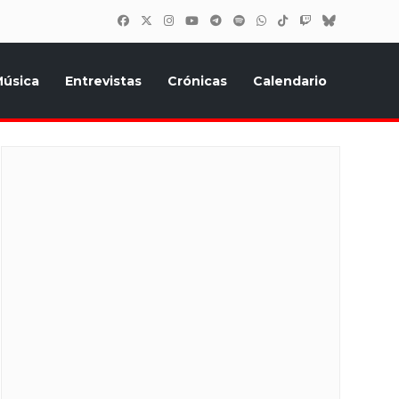
úsica
Entrevistas
Crónicas
Calendario
inión, Eurostars, y todo lo relacionado con el festival de