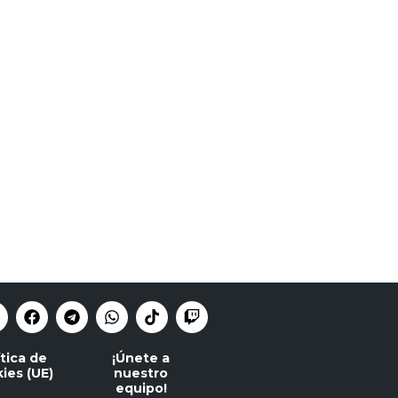
ítica de
¡Únete a
ies (UE)
nuestro
equipo!