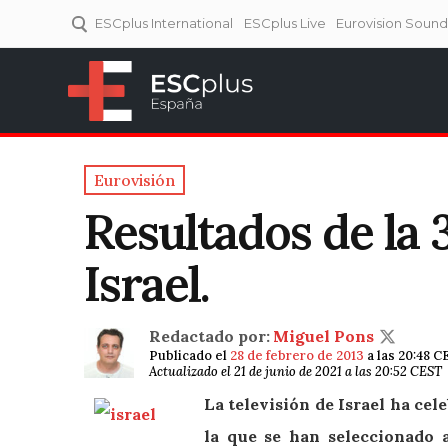
ESCplus International
ESCplus Live
Eurovision Soun
ESCplus España
Tu punto de referencia al
Eurovisión y NFs.
Eurovisión
Resultados de la 
Israel.
Redactado por:
Miguel Pons
Publicado el
28 de febrero de 2013
a las 20:48 C
Actualizado el 21 de junio de 2021 a las 20:52 CEST
La televisión de Israel ha cel
la que se han seleccionado 