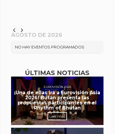
AGOSTO DE 2026
NO HAY EVENTOS PROGRAMADOS
ÚLTIMAS NOTICIAS
EUROVISIÓN ASIA
¡Una de ellas irá a Eurovisión Asia
2026! Bután presenta las
propuestas participantes en el
Rhythm of Bhutan
Leer más