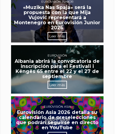
EUROVISIÓN JUNIOR
«Muzika Nas Spaja» será la
propuesta con la que Mija
Vujović representará a
Montenegro en Eurovisión Junior
2026
Leer más
EUROVISIÓN
Albania abrirá la convocatoria de
inscripción para el Festivali i
Këngës 65 entre el 22 y el 27 de
septiembre
Leer más
EUROVISIÓN ASIA
Eurovisión Asia 2026 detalla su
calendario de preselecciones
que podrán seguirse en directo
en YouTube