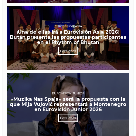
EUROVISIÓN ASIA
¡Una de ellas irá a Eurovisión Asia 2026!
Bután presenta las propuestas participantes
en el Rhythm of Bhutan
Leer más
EUROVISIÓN JUNIOR
«Muzika Nas Spaja» será la propuesta con la
que Mija Vujović representará a Montenegro
en Eurovisión Junior 2026
Leer más