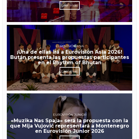
Leer más
EUROVISIÓN ASIA
¡Una de ellas irá a Eurovisión Asia 2026!
Bután presenta las propuestas participantes
en el Rhythm of Bhutan
Leer más
EUROVISIÓN JUNIOR
«Muzika Nas Spaja» será la propuesta con la
que Mija Vujović representará a Montenegro
en Eurovisión Junior 2026