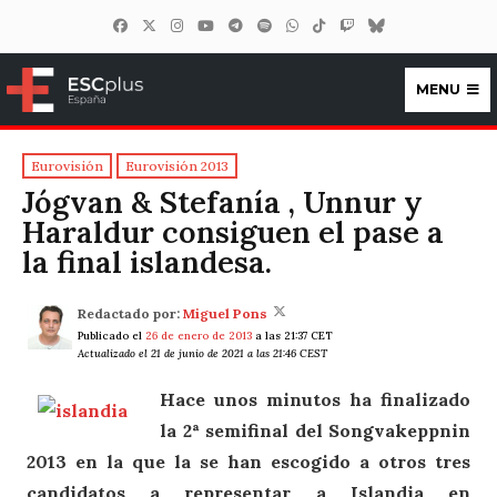
MENU
ESCplus España
Eurovisión
Eurovisión 2013
Jógvan & Stefanía , Unnur y
Haraldur consiguen el pase a
la final islandesa.
Redactado por:
Miguel Pons
Publicado el
26 de enero de 2013
a las 21:37 CET
Actualizado el 21 de junio de 2021 a las 21:46 CEST
Hace unos minutos ha finalizado
la 2ª semifinal del Songvakeppnin
2013 en la que la se han escogido a otros tres
candidatos a representar a Islandia en