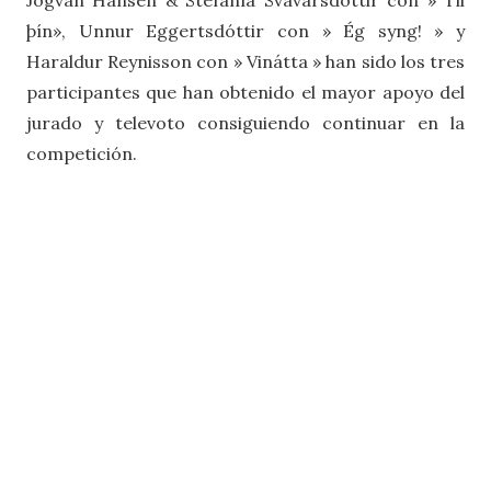
Jógvan Hansen & Stefanía Svavarsdóttir con » Til
þín», Unnur Eggertsdóttir con » Ég syng! » y
Haraldur Reynisson con » Vinátta » han sido los tres
participantes que han obtenido el mayor apoyo del
jurado y televoto consiguiendo continuar en la
competición.