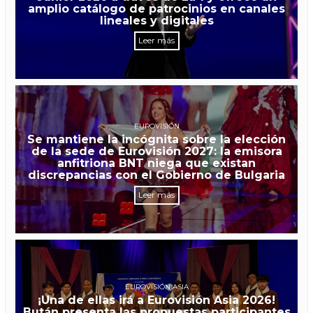
amplio catálogo de patrocinios en canales
lineales y digitales
Leer más
EUROVISIÓN
Se mantiene la incógnita sobre la elección
de la sede de Eurovisión 2027: la emisora
anfitriona BNT niega que existan
discrepancias con el Gobierno de Bulgaria
Leer más
EUROVISIÓN ASIA
¡Una de ellas irá a Eurovisión Asia 2026!
Bután presenta las propuestas participantes