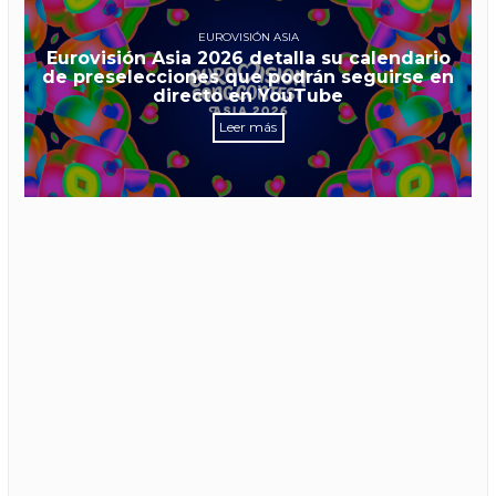
EUROVISIÓN ASIA
Eurovisión Asia 2026 detalla su calendario
de preselecciones que podrán seguirse en
directo en YouTube
Leer más