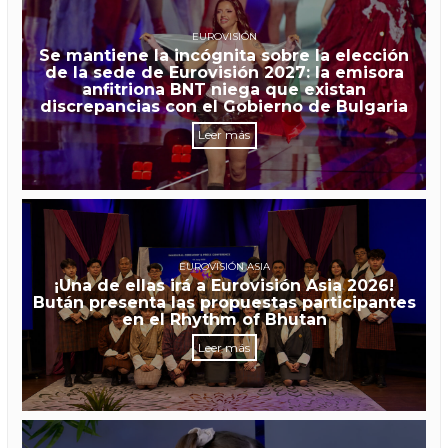
EUROVISIÓN
Se mantiene la incógnita sobre la elección
de la sede de Eurovisión 2027: la emisora
anfitriona BNT niega que existan
discrepancias con el Gobierno de Bulgaria
Leer más
EUROVISIÓN ASIA
¡Una de ellas irá a Eurovisión Asia 2026!
Bután presenta las propuestas participantes
en el Rhythm of Bhutan
Leer más