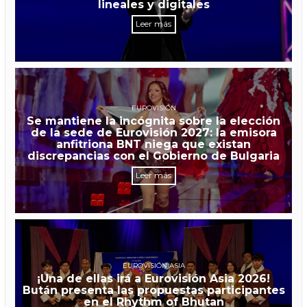
lineales y digitales
Leer más
EUROVISIÓN
Se mantiene la incógnita sobre la elección
de la sede de Eurovisión 2027: la emisora
anfitriona BNT niega que existan
discrepancias con el Gobierno de Bulgaria
Leer más
EUROVISIÓN ASIA
¡Una de ellas irá a Eurovisión Asia 2026!
Bután presenta las propuestas participantes
en el Rhythm of Bhutan