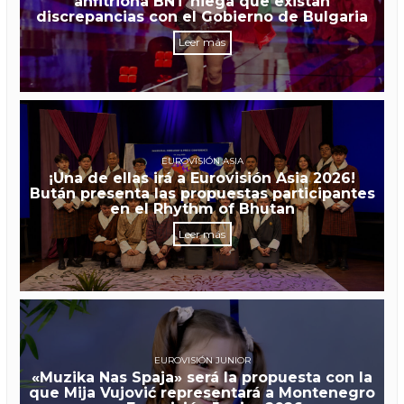
anfitriona BNT niega que existan
discrepancias con el Gobierno de Bulgaria
Leer más
EUROVISIÓN ASIA
¡Una de ellas irá a Eurovisión Asia 2026!
Bután presenta las propuestas participantes
en el Rhythm of Bhutan
Leer más
EUROVISIÓN JUNIOR
«Muzika Nas Spaja» será la propuesta con la
que Mija Vujović representará a Montenegro