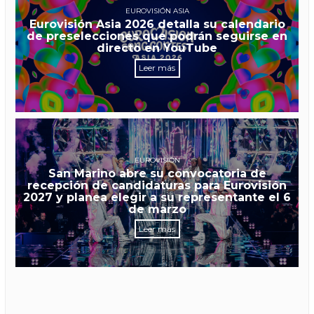
EUROVISIÓN ASIA
Eurovisión Asia 2026 detalla su calendario
de preselecciones que podrán seguirse en
directo en YouTube
Leer más
EUROVISIÓN
San Marino abre su convocatoria de
recepción de candidaturas para Eurovisión
2027 y planea elegir a su representante el 6
de marzo
Leer más