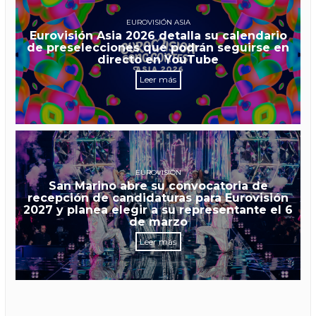
EUROVISIÓN ASIA
Eurovisión Asia 2026 detalla su calendario
de preselecciones que podrán seguirse en
directo en YouTube
Leer más
EUROVISIÓN
San Marino abre su convocatoria de
recepción de candidaturas para Eurovisión
2027 y planea elegir a su representante el 6
de marzo
Leer más