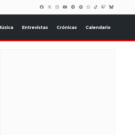
úsica
Entrevistas
Crónicas
Calendario
inión, Eurostars, y todo lo relacionado con el festival de