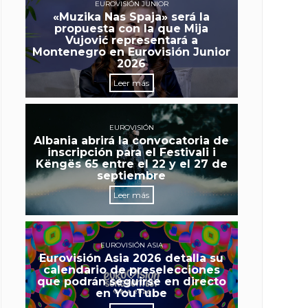
EUROVISIÓN JUNIOR
«Muzika Nas Spaja» será la
propuesta con la que Mija
Vujović representará a
Montenegro en Eurovisión Junior
2026
Leer más
EUROVISIÓN
Albania abrirá la convocatoria de
inscripción para el Festivali i
Këngës 65 entre el 22 y el 27 de
septiembre
Leer más
EUROVISIÓN ASIA
Eurovisión Asia 2026 detalla su
calendario de preselecciones
que podrán seguirse en directo
en YouTube