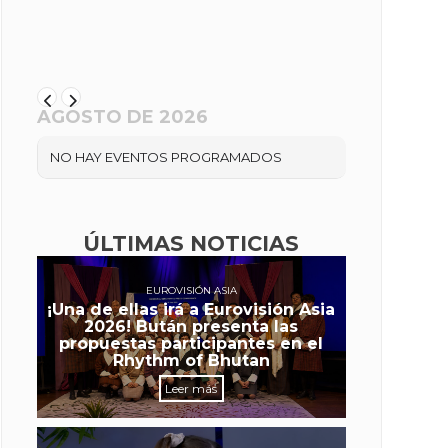
AGOSTO DE 2026
NO HAY EVENTOS PROGRAMADOS
ÚLTIMAS NOTICIAS
EUROVISIÓN ASIA
¡Una de ellas irá a Eurovisión Asia
2026! Bután presenta las
propuestas participantes en el
Rhythm of Bhutan
Leer más