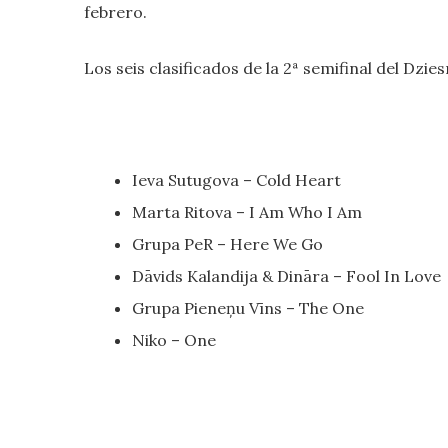
febrero.
Los seis clasificados de la 2ª semifinal del Dzie
Ieva Sutugova – Cold Heart
Marta Ritova – I Am Who I Am
Grupa PeR – Here We Go
Dāvids Kalandija & Dināra – Fool In Love
Grupa Pieneņu Vīns – The One
Niko – One