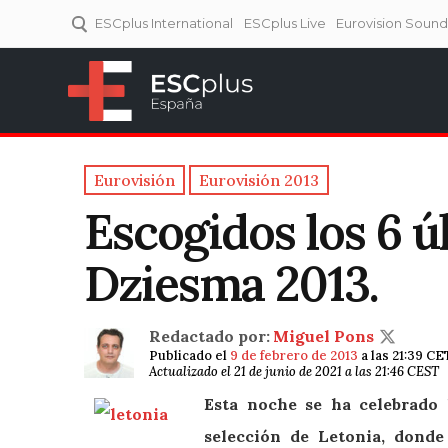
ESCplus International
ESCplus Live
Eurovision Soun
ESCplus España
Tu punto de referencia al
Eurovisión y NFs.
Eurovisión
Eurovisión 2013
Escogidos los 6 úl
Dziesma 2013.
Redactado por:
Miguel Pons
Publicado el
9 de febrero de 2013
a las 21:39 CE
Actualizado el 21 de junio de 2021 a las 21:46 CEST
Esta noche se ha celebrado 
selección de Letonia, donde