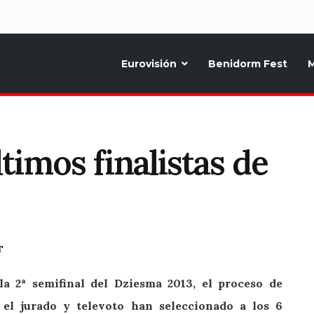
d
Eurovisión
Benidorm Fest
M
ternativo sobre la música y fiestas de toda Europa, Noticias diarias, op
timos finalistas de
T
la 2ª semifinal del Dziesma 2013, el proceso de
 el jurado y televoto han seleccionado a los 6